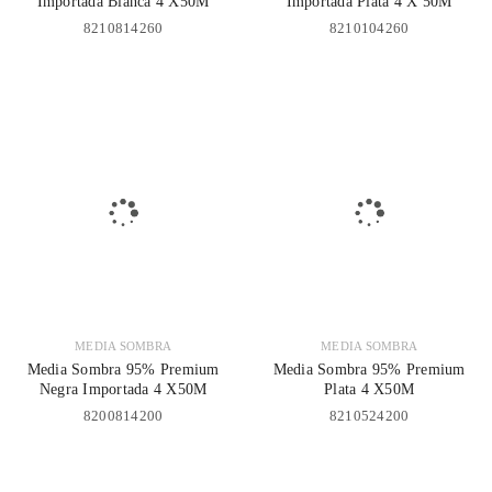
Importada Blanca 4 X50M
Importada Plata 4 X 50M
8210814260
8210104260
MEDIA SOMBRA
MEDIA SOMBRA
Media Sombra 95% Premium
Media Sombra 95% Premium
Negra Importada 4 X50M
Plata 4 X50M
8200814200
8210524200