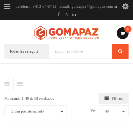
Teléfono: 3413 84-8713 | Email: gomapaz@gomapaz.com.ar
0
Filtros
Mostrando 1–40 de 98 resultados
Ver
Orden predeterminado
40