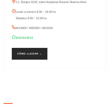
J.L. Borges 4249, sobre Autopista Rosario–Buenos Aires
Lunes a viernes 8:00 – 16:00 hs
Sábados 8:00 – 12:00 hs
4614568 / 4655950 / 4651936
3413 84-8713
CÓMO LLEGAR →