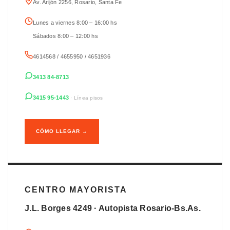
Av. Arijón 2256, Rosario, Santa Fe
Lunes a viernes 8:00 – 16:00 hs
Sábados 8:00 – 12:00 hs
4614568 / 4655950 / 4651936
3413 84-8713
3415 95-1443
· Línea pisos
CÓMO LLEGAR →
CENTRO MAYORISTA
J.L. Borges 4249 · Autopista Rosario-Bs.As.