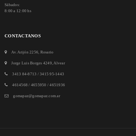
Sábados:
8:00 a 12:00 hs
CONTACTANOS
Av. Arijón 2256
, Rosario
Jorge Luis Borges 4249
, Alvear
3413 84-8713
/
3415 95-1443
4614568 / 4655950 / 4651936
gomapaz@gomapaz.com.ar