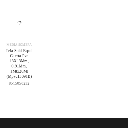
MEDIA SOMBRA
Tela Sold.Fapol
Cuerta Pvc
13X13Mm,
0.91Mm,
1Mtx20Mt
(Mpvc13091B)
8515050232