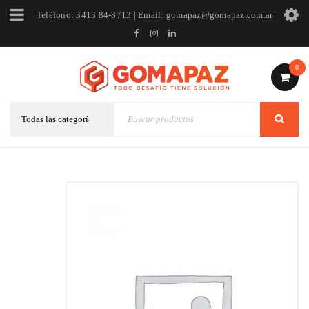
Teléfono: 3413 84-8713 | Email: gomapaz@gomapaz.com.ar
0