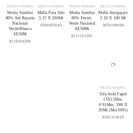
MEDIA SOMBRA
MEDIA SOMBRA
MEDIA SOMBRA
MEDIA SOMBRA
Media Sombra
Malla Para Silo
Media Sombra
Malla Antipajaro
80% Std Rayada
3,15 X 200Mt
80% Ferret.
2.10 X 100 Mt
Nacional
Verde Nacional
8500005043
3870100000
Verde/Blanca
4X50Mt
4X50M
8211103201
8210204204
MEDIA SOMBRA
Tela Sold.Fapol
13X13Mm,
0.91Mm, 1Mt X
20Mt (Ms13091)
8501313010