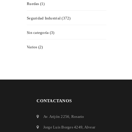
Ruedas (1)
Seguridad Industrial (372)
Sin categoría (3)
Varios (2)
CONTACTANOS
Av. Arijón 2256
, Rosario
Jorge Luis Borges 4249
, Alvear