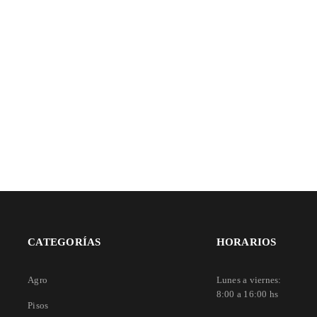
Recuérdame
ACCESO
¿OLVIDASTE LA CONTRASEÑA?
CATEGORÍAS
HORARIOS
Agro
Lunes a viernes:
8:00 a 16:00 hs
Pisos