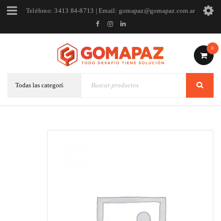
Teléfono: 3413 84-8713 | Email: gomapaz@gomapaz.com.ar
0