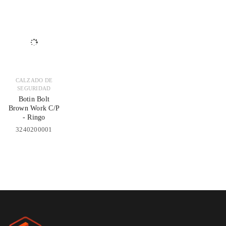
CALZADO DE
SEGURIDAD
Botin Bolt
Brown Work C/P
- Ringo
3240200001