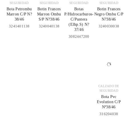
SEGURIDAD
SEGURIDAD
SEGURIDAD
SEGURIDAD
Bota Petrombu
Botin Frances
Botas
Botin Frances
Marron C/P N?
Marron Ombu
P/Hidrocarburos-
Negro Ombu C/P
38/46
S/P N?38/46
C/Puntera
N?38/46
(Elhp.S) N?
3241401138
3240040138
3240030038
37/46
3082447200
CALZADO DE
SEGURIDAD
Bota Pvc
Evolution C/P
Nº38/46
316204038