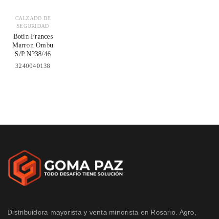
CALZADO DE
SEGURIDAD
Botin Frances
Marron Ombu
S/P N?38/46
3240040138
Distribuidora mayorista y venta minorista en Rosario. Agro,