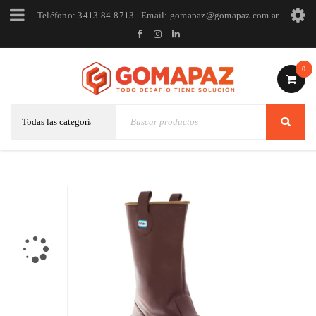
Teléfono: 3413 84-8713 | Email: gomapaz@gomapaz.com.ar
0