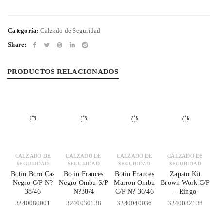
Categoría:
Calzado de Seguridad
Share:
PRODUCTOS RELACIONADOS
CALZADO DE
CALZADO DE
CALZADO DE
CALZADO DE
SEGURIDAD
SEGURIDAD
SEGURIDAD
SEGURIDAD
Botin Boro Cas
Botin Frances
Botin Frances
Zapato Kit
Negro C/P N?
Negro Ombu S/P
Marron Ombu
Brown Work C/P
38/46
N?38/4
C/P N? 36/46
- Ringo
3240080001
3240030138
3240040036
3240032138