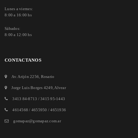
Lunes a viernes:
8:00 a 16:00 hs
Sábados:
8:00 a 12:00 hs
CONTACTANOS
Av. Arijón 2256
, Rosario
Jorge Luis Borges 4249
, Alvear
3413 84-8713
/
3415 95-1443
4614568 / 4655950 / 4651936
gomapaz@gomapaz.com.ar