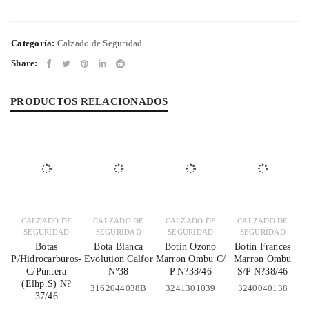
Categoría:
Calzado de Seguridad
Share:
PRODUCTOS RELACIONADOS
CALZADO DE
CALZADO DE
CALZADO DE
CALZADO DE
SEGURIDAD
SEGURIDAD
SEGURIDAD
SEGURIDAD
Botas
Bota Blanca
Botin Ozono
Botin Frances
P/Hidrocarburos-
Evolution Calfor
Marron Ombu C/
Marron Ombu
C/Puntera
Nº38
P N?38/46
S/P N?38/46
(Elhp.S) N?
3162044038B
3241301039
3240040138
37/46