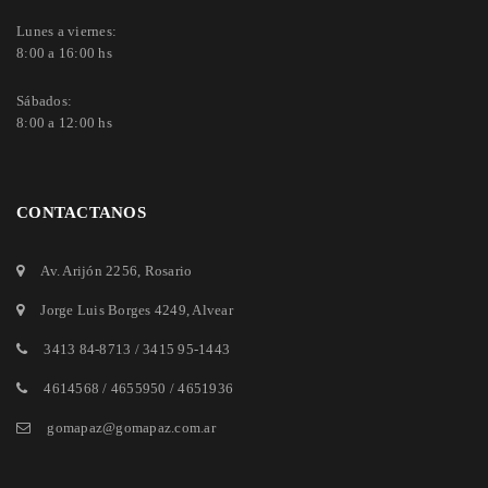
Lunes a viernes:
8:00 a 16:00 hs
Sábados:
8:00 a 12:00 hs
CONTACTANOS
Av. Arijón 2256
, Rosario
Jorge Luis Borges 4249
, Alvear
3413 84-8713
/
3415 95-1443
4614568 / 4655950 / 4651936
gomapaz@gomapaz.com.ar