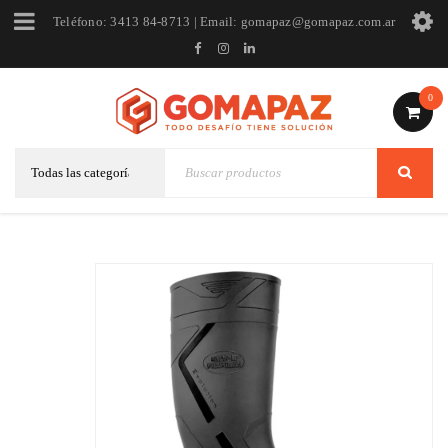
Teléfono: 3413 84-8713 | Email: gomapaz@gomapaz.com.ar
0