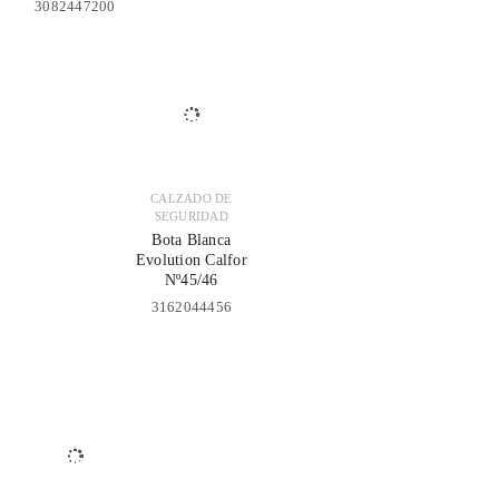
3082447200
CALZADO DE
SEGURIDAD
Bota Blanca
Evolution Calfor
Nº45/46
3162044456