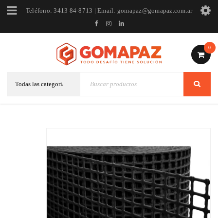
Teléfono: 3413 84-8713 | Email: gomapaz@gomapaz.com.ar
0