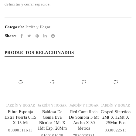
delimitar y cerrar espacios.
Categoría:
Jardín y Hogar
Share:
PRODUCTOS RELACIONADOS
JARDÍN Y HOGAR
JARDÍN Y HOGAR
JARDÍN Y HOGAR
JARDÍN Y HOGAR
Fibra Esponja
Baldosa De
Red Camuflada
Cesped Sintetico
Extra Fuerta 0.15
Goma Eva
De Sombra 3 Mt
2Mt X 12Mt X
X 15 Mt
Bicolor 1Mt X
Ancho X 30
25Mm Eco
1Mt Esp. 20Mm
Metros
83800511615
8330022515
9100101020
7880020331