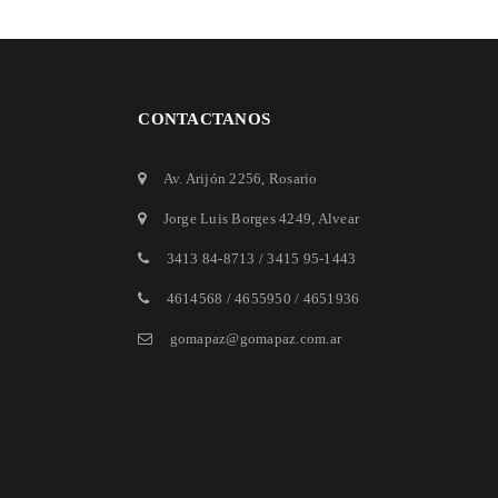
CONTACTANOS
Av. Arijón 2256
, Rosario
Jorge Luis Borges 4249
, Alvear
3413 84-8713
/
3415 95-1443
4614568 / 4655950 / 4651936
gomapaz@gomapaz.com.ar