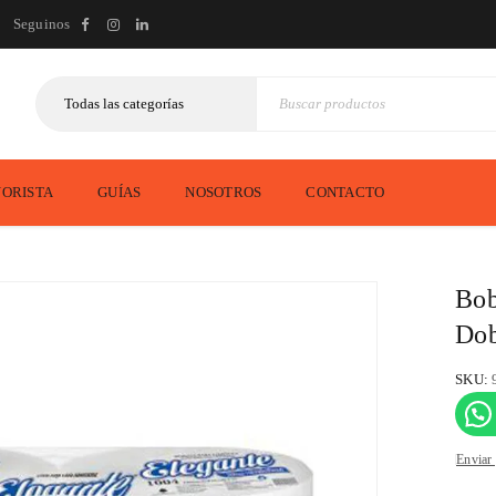
Seguinos
ORISTA
GUÍAS
NOSOTROS
CONTACTO
Bob
Dob
SKU:
Enviar