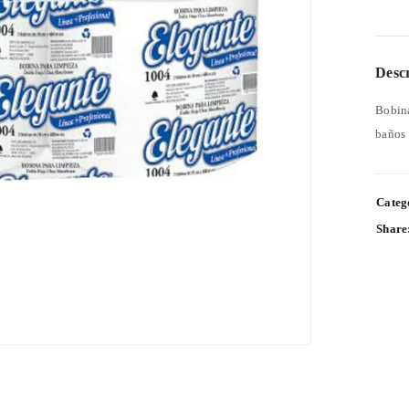
Desc
Bobina
baños 
Categ
Share