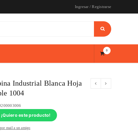
Ingresar
/
Registrarse
0
ina Industrial Blanca Hoja
le 1004
9200003006
¡Quiero este producto!
 por mail a un amigo