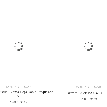
JARDÍN Y HOGAR
JARDÍN Y HOGAR
ACCEDER
ustrial Blanca Hoja Doble Troquelada
Barrero P/Camión 0.40 X 1
Eco
4240010430
9200003017
Nombre de usuario o correo electrónico
*