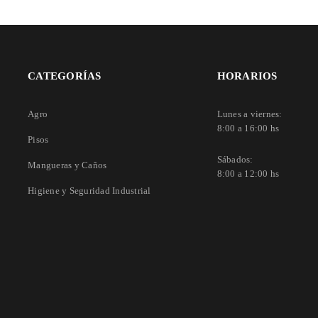
CATEGORÍAS
HORARIOS
Agro
Lunes a viernes:
8:00 a 16:00 hs
Pisos
Sábados:
Mangueras y Caños
8:00 a 12:00 hs
Higiene y Seguridad Industrial