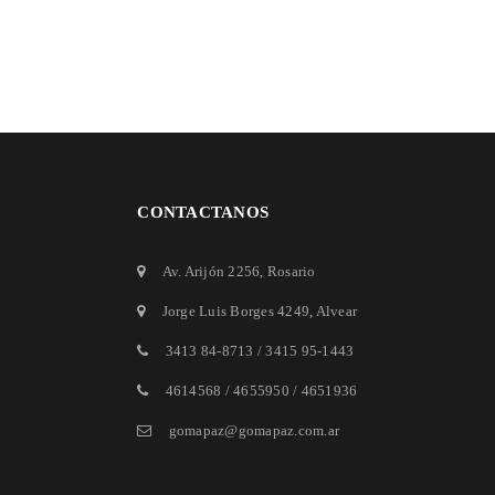
CONTACTANOS
Av. Arijón 2256
, Rosario
Jorge Luis Borges 4249
, Alvear
3413 84-8713
/
3415 95-1443
4614568 / 4655950 / 4651936
gomapaz@gomapaz.com.ar