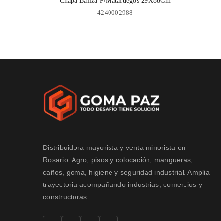
Chapa Baliza P/Matafuegos 29X88Cm
4240002988
Distribuidora mayorista y venta minorista en
Rosario. Agro, pisos y colocación, mangueras,
caños, goma, higiene y seguridad industrial. Amplia
trayectoria acompañando industrias, comercios y
constructoras.