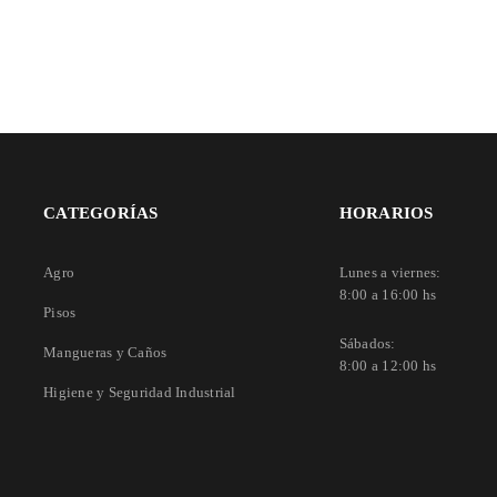
CATEGORÍAS
HORARIOS
Agro
Lunes a viernes:
8:00 a 16:00 hs
Pisos
Sábados:
Mangueras y Caños
8:00 a 12:00 hs
Higiene y Seguridad Industrial