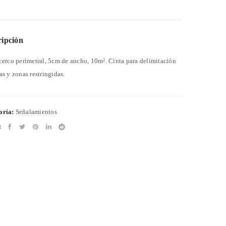
ripción
cerco perimetral, 5cm de ancho, 10m². Cinta para delimitación
as y zonas restringidas.
oría:
Señalamientos
: