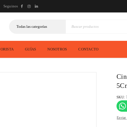
Seguinos
ORISTA
GUÍAS
NOSOTROS
CONTACTO
Cin
5C
SKU:
Enviar