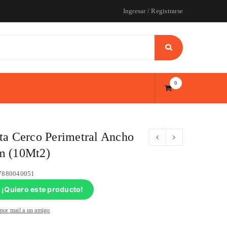
Ingresar
/
Registrarse
0
ta Cerco Perimetral Ancho
m (10Mt2)
7880040051
¡Quiero este producto!
 por mail a un amigo