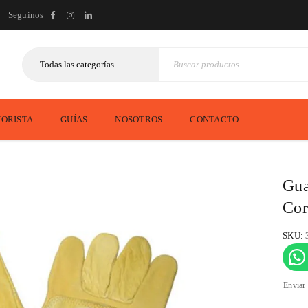
Seguinos
ORISTA
GUÍAS
NOSOTROS
CONTACTO
Gua
Cor
SKU:
Enviar