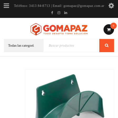
Teléfono: 3413 84-8713 | Email: gomapaz@gomapaz.com.ar
0