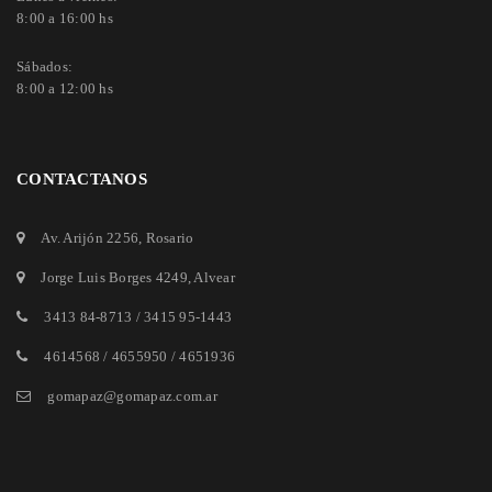
8:00 a 16:00 hs
Sábados:
8:00 a 12:00 hs
CONTACTANOS
Av. Arijón 2256
, Rosario
Jorge Luis Borges 4249
, Alvear
3413 84-8713
/
3415 95-1443
4614568 / 4655950 / 4651936
gomapaz@gomapaz.com.ar