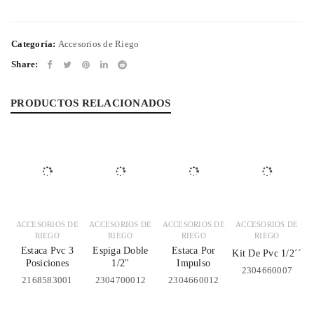
Categoría:
Accesorios de Riego
Share:
PRODUCTOS RELACIONADOS
ACCESORIOS DE
ACCESORIOS DE
ACCESORIOS DE
ACCESORIOS DE
RIEGO
RIEGO
RIEGO
RIEGO
Estaca Pvc 3
Espiga Doble
Estaca Por
Kit De Pvc 1/2´´
Posiciones
1/2"
Impulso
2304660007
2168583001
2304700012
2304660012