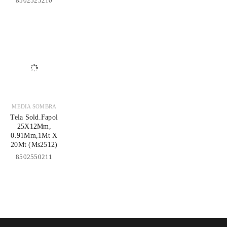
8502525210
MEDIA SOMBRA
Tela Sold.Fapol
25X12Mm,
0.91Mm,1Mt X
20Mt (Ms2512)
8502550211