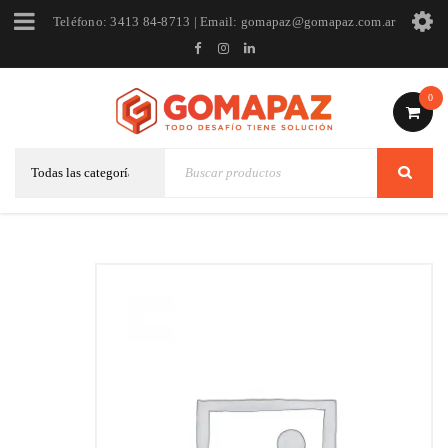
Teléfono: 3413 84-8713 | Email: gomapaz@gomapaz.com.ar
0