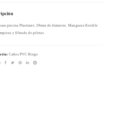
ripción
ara piscina Plastimet, 38mm de diámetro. Manguera flexible
impieza y filtrado de piletas.
oría:
Caños PVC Riego
: