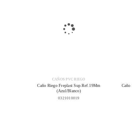
CAÑOS PVC RIEGO
Caño Riego Freplast Sup.Ref.19Mm
Caño 
(Azul/Blanco)
0321010019