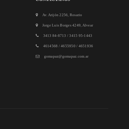
Av. Arijón 2256
, Rosario
Jorge Luis Borges 4249
, Alvear
3413 84-8713
/
3415 95-1443
4614568 / 4655950 / 4651936
gomapaz@gomapaz.com.ar