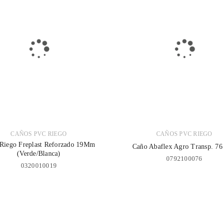
CAÑOS PVC RIEGO
CAÑOS PVC RIEGO
Riego Freplast Reforzado 19Mm
Caño Abaflex Agro Transp. 7
(Verde/Blanca)
0792100076
ACCEDER
0320010019
Nombre de usuario o correo electrónico
*