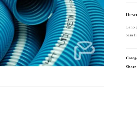
Desc
Caño p
para l
Categ
Share