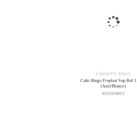
Contraseña
*
Recuérdame
ACCESO
¿OLVIDASTE LA CONTRASEÑA?
CAÑOS PVC RIEGO
Caño Riego Freplast Sup.Ref
(Azul/Blanco)
0321010013