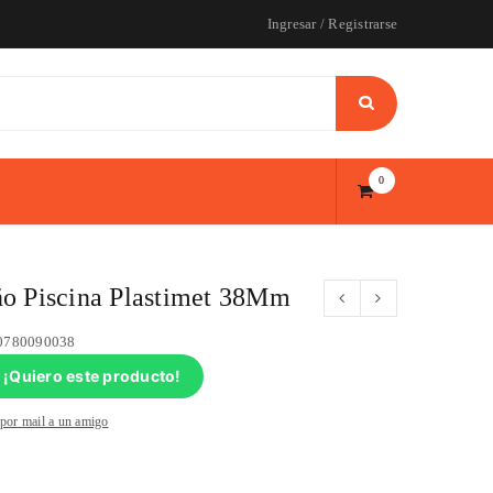
Ingresar
/
Registrarse
0
o Piscina Plastimet 38Mm
0780090038
¡Quiero este producto!
 por mail a un amigo