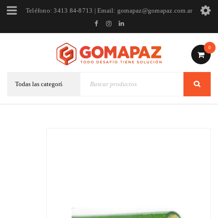
Teléfono: 3413 84-8713 | Email: gomapaz@gomapaz.com.ar
0