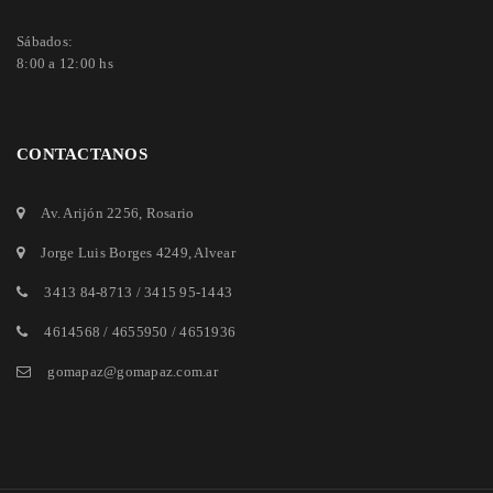
Sábados:
8:00 a 12:00 hs
CONTACTANOS
Av. Arijón 2256
, Rosario
Jorge Luis Borges 4249
, Alvear
3413 84-8713
/
3415 95-1443
4614568 / 4655950 / 4651936
gomapaz@gomapaz.com.ar