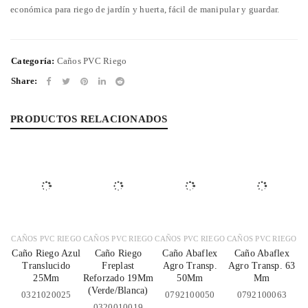
económica para riego de jardín y huerta, fácil de manipular y guardar.
Categoría:
Caños PVC Riego
Share:
PRODUCTOS RELACIONADOS
CAÑOS PVC RIEGO
CAÑOS PVC RIEGO
CAÑOS PVC RIEGO
CAÑOS PVC RIEGO
Caño Riego Azul
Caño Riego
Caño Abaflex
Caño Abaflex
Translucido
Freplast
Agro Transp.
Agro Transp. 63
25Mm
Reforzado 19Mm
50Mm
Mm
(Verde/Blanca)
0321020025
0792100050
0792100063
0320010019