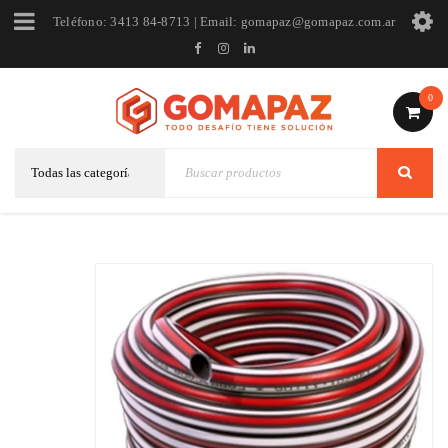
Teléfono: 3413 84-8713 | Email: gomapaz@gomapaz.com.ar
0