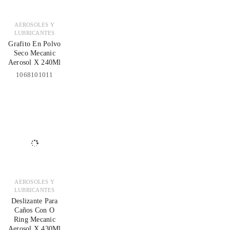
AEROSOLES Y
LUBRICANTES
Grafito En Polvo
Seco Mecanic
Aerosol X 240Ml
1068101011
AEROSOLES Y
LUBRICANTES
Deslizante Para
Caños Con O
Ring Mecanic
Aerosol X 430Ml