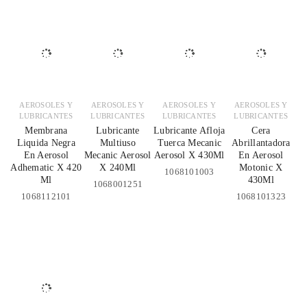
AEROSOLES Y
AEROSOLES Y
AEROSOLES Y
AEROSOLES Y
LUBRICANTES
LUBRICANTES
LUBRICANTES
LUBRICANTES
Membrana
Lubricante
Lubricante Afloja
Cera
Liquida Negra
Multiuso
Tuerca Mecanic
Abrillantadora
En Aerosol
Mecanic Aerosol
Aerosol X 430Ml
En Aerosol
Adhematic X 420
X 240Ml
Motonic X
1068101003
Ml
430Ml
1068001251
1068112101
1068101323