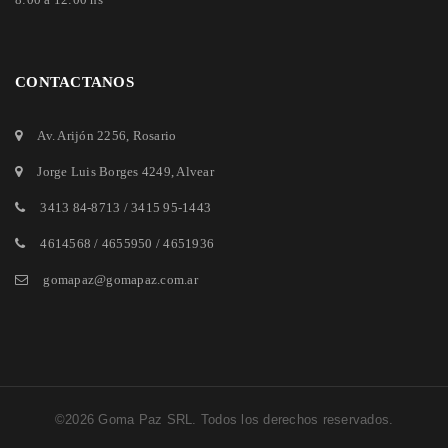
CONTACTANOS
Av. Arijón 2256
, Rosario
Jorge Luis Borges 4249
, Alvear
3413 84-8713
/
3415 95-1443
4614568 / 4655950 / 4651936
gomapaz@gomapaz.com.ar
©2026 Goma Paz SRL. Todos los derechos reservados.