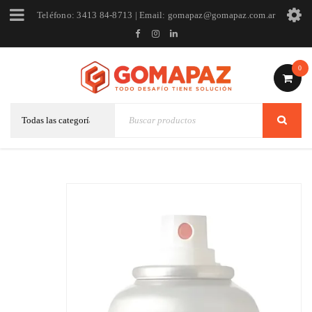
Teléfono: 3413 84-8713 | Email: gomapaz@gomapaz.com.ar
0