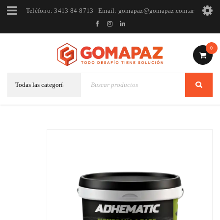
Teléfono: 3413 84-8713 | Email: gomapaz@gomapaz.com.ar
0