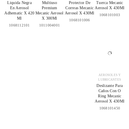
Liquida Negra
Multiuso
Protector De
Tuerca Mecanic
En Aerosol
Premium
Correas Mecanic
Aerosol X 430Ml
Adhematic X 420
Mecanic Aerosol
Aerosol X 430Ml
1068101003
Ml
X 300Ml
1068101006
1068112101
1011004001
AEROSOLES Y
LUBRICANTES
Deslizante Para
Caños Con O
Ring Mecanic
Aerosol X 430Ml
1068101450