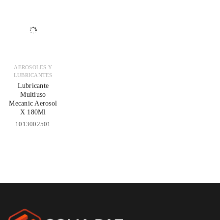
AEROSOLES Y
LUBRICANTES
Lubricante
Multiuso
Mecanic Aerosol
X 180Ml
1013002501