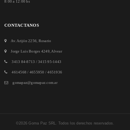
8:00 a 12:00 hs
CONTACTANOS
Av. Arijón 2256
, Rosario
Jorge Luis Borges 4249
, Alvear
3413 84-8713
/
3415 95-1443
4614568 / 4655950 / 4651936
gomapaz@gomapaz.com.ar
©2026 Goma Paz SRL. Todos los derechos reservados.