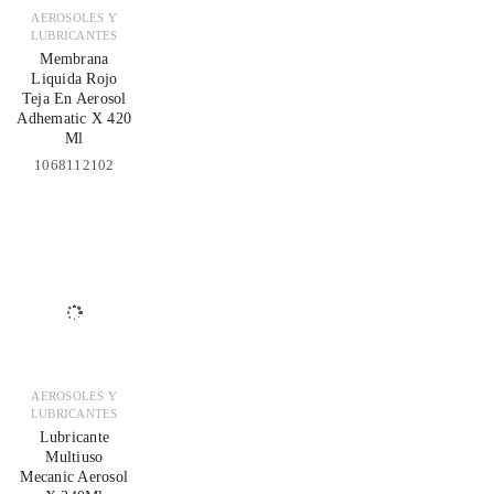
AEROSOLES Y
LUBRICANTES
Membrana
Liquida Rojo
Teja En Aerosol
Adhematic X 420
Ml
1068112102
AEROSOLES Y
LUBRICANTES
Lubricante
Multiuso
Mecanic Aerosol