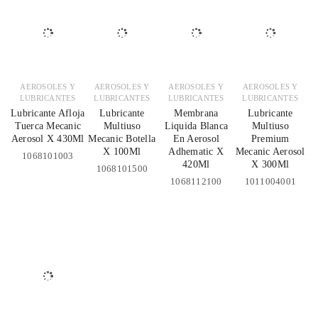
AEROSOLES Y
AEROSOLES Y
AEROSOLES Y
AEROSOLES Y
LUBRICANTES
LUBRICANTES
LUBRICANTES
LUBRICANTES
Lubricante Afloja
Lubricante
Membrana
Lubricante
Tuerca Mecanic
Multiuso
Liquida Blanca
Multiuso
Aerosol X 430Ml
Mecanic Botella
En Aerosol
Premium
X 100Ml
Adhematic X
Mecanic Aerosol
1068101003
420Ml
X 300Ml
1068101500
1068112100
1011004001