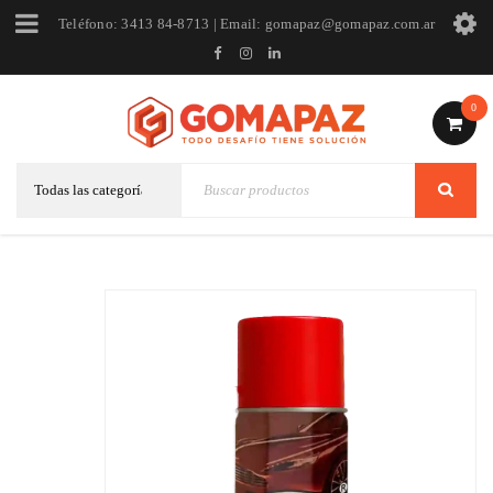
Teléfono: 3413 84-8713 | Email: gomapaz@gomapaz.com.ar
0